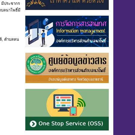
่ มีประชากร
บลนาโพธิ์มี
ต้, ตําบลหน