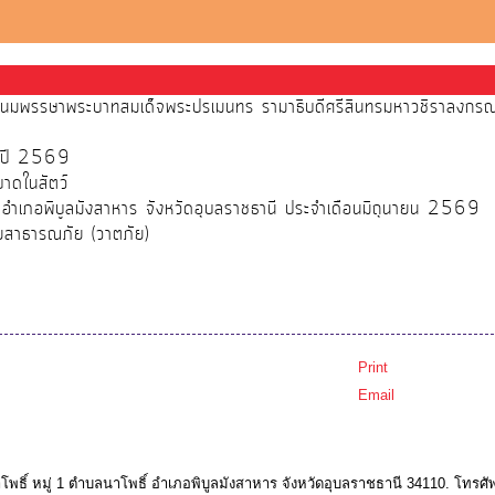
ระชนมพรรษาพระบาทสมเด็จพระปรเมนทร รามาธิบดีศรีสินทรมหาวชิราลงกรณ พร
จำปี 2569
บาดในสัตว์
์ อำเภอพิบูลมังสาหาร จังหวัดอุบลราชธานี ประจำเดือนมิถุนายน 2569
ัยสาธารณภัย (วาตภัย)
Print
Email
ธิ์ หมู่ 1 ตำบลนาโพธิ์ อำเภอพิบูลมังสาหาร จังหวัดอุบลราชธานี 34110. โทรศัพ