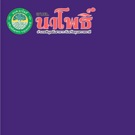
×
หน้า
close
หลัก
ข้อมูล
พื้น
ฐาน
บุคลากร
แผน
ยุทธศาสตร์
ข่าวสาร