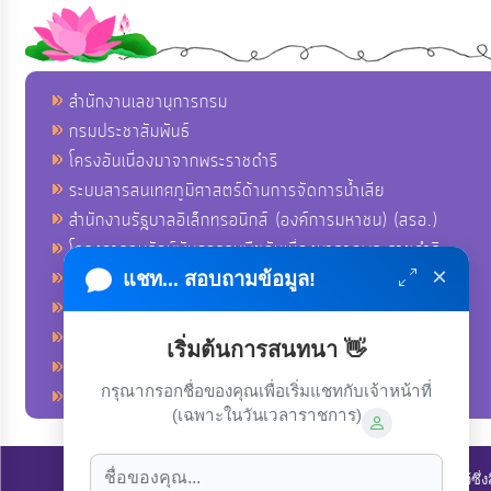
สำนักงานเลขานุการกรม
กรมประชาสัมพันธ์
โครงอันเนื่องมาจากพระราชดำริ
ระบบสารสนเทศภูมิศาสตร์ด้านการจัดการน้ำเสีย
สำนักงานรัฐบาลอิเล็กทรอนิกส์ (องค์การมหาชน) (สรอ.)
โครงการอนุรักษ์พันธุกรรมพืชอันเนื่องมาจากพระราชดำริ
×
คลังข่าวมหาไทย
แชท... สอบถามข้อมูล!
คู่มือตาม พ.ร.บ.อำนวยความสดวกฯ
ฐานข้อมูลหน่วยงานภาครัฐ (INFO)
เริ่มต้นการสนทนา 👋
ศูนย์คุ้มครองผู้ใช้บริการทางการเงิน ศคง.
กรุณากรอกชื่อของคุณเพื่อเริ่มแชทกับเจ้าหน้าที่
ศูนย์อำนวยการบริหารจังหวัดชายแดนภาคใต้ ศอ.บต.
(เฉพาะในวันเวลาราชการ)
ลิขสิทธิ์ © 2022-2023 องค์การบริหารส่วนตำบลนาโพธิ์. ขอสงวนไว้ซึ่ง