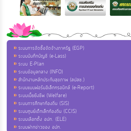
ระบบการจัดซื้อจัดจ้างภาครัฐ (EGP)
ระบบบันทึกบัญชี (e-Lass)
ระบบ E-Plan
ระบบข้อมูลกลาง (INFO)
สำนักงานหลักประกันสุขภาพ (สปสช.)
ระบบแบบฟอร์มอิเล็กทรอนิกส์ (e-Report)
ระบบเบี้ยยังชีพ (Welfare)
ระบบการศึกษาท้องถิ่น (SIS)
ระบบศูนย์เด็กเล็กท้องถิ่น (CCIS)
ระบบเลือกตั้ง อปท. (ELE)
ระบบฝากข่าวของ อปท.