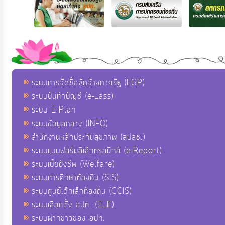
ระบบการจัดซื้อจัดจ้างภาครัฐ (EGP)
ระบบบันทึกบัญชี (e-Lass)
ระบบ E-Plan
ระบบข้อมูลกลาง (INFO)
สำนักงานหลักประกันสุขภาพ (สปสช.)
ระบบแบบฟอร์มอิเล็กทรอนิกส์ (e-Report)
ระบบเบี้ยยังชีพ (Welfare)
ระบบการศึกษาท้องถิ่น (SIS)
ระบบศูนย์เด็กเล็กท้องถิ่น (CCIS)
ระบบเลือกตั้ง อปท. (ELE)
ระบบฝากข่าวของ อปท.