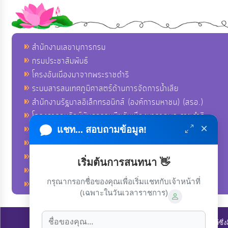
สำนักงานเลขานุการกรม
กรมประชาสัมพันธ์
โครงอันเนื่องมาจากพระราชดำริ
ระบบสารสนเทศภูมิศาสตร์ด้านการจัดการน้ำเสีย
สำนักงานรัฐบาลอิเล็กทรอนิกส์ (องค์การมหาชน) (สรอ.)
โครงการอนุรักษ์พันธุกรรมพืชอันเนื่องมาจากพระราชดำริ
×
คลังข่าวมหาไทย
แชท... สอบถามข้อมูล!
คู่มือตาม พ.ร.บ.อำนวยความสดวกฯ
ฐานข้อมูลหน่วยงานภาครัฐ (INFO)
เริ่มต้นการสนทนา 👋
ศูนย์คุ้มครองผู้ใช้บริการทางการเงิน ศคง.
กรุณากรอกชื่อของคุณเพื่อเริ่มแชทกับเจ้าหน้าที่
ศูนย์อำนวยการบริหารจังหวัดชายแดนภาคใต้ ศอ.บต.
(เฉพาะในวันเวลาราชการ)
ลิขสิทธิ์ © 2022-2023 องค์การบริหารส่วนตำบลนาโพธิ์. ขอสงวนไว้ซึ่ง