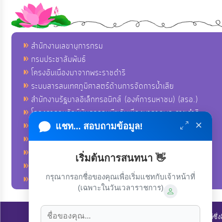
สำนักงานเลขานุการกรม
กรมประชาสัมพันธ์
โครงอันเนื่องมาจากพระราชดำริ
ระบบสารสนเทศภูมิศาสตร์ด้านการจัดการน้ำเสีย
สำนักงานรัฐบาลอิเล็กทรอนิกส์ (องค์การมหาชน) (สรอ.)
โครงการอนุรักษ์พันธุกรรมพืชอันเนื่องมาจากพระราชดำริ
×
คลังข่าวมหาไทย
แชท... สอบถามข้อมูล!
คู่มือตาม พ.ร.บ.อำนวยความสดวกฯ
ฐานข้อมูลหน่วยงานภาครัฐ (INFO)
เริ่มต้นการสนทนา 👋
ศูนย์คุ้มครองผู้ใช้บริการทางการเงิน ศคง.
กรุณากรอกชื่อของคุณเพื่อเริ่มแชทกับเจ้าหน้าที่
ศูนย์อำนวยการบริหารจังหวัดชายแดนภาคใต้ ศอ.บต.
(เฉพาะในวันเวลาราชการ)
ลิขสิทธิ์ © 2022-2023 องค์การบริหารส่วนตำบลนาโพธิ์. ขอสงวนไว้ซึ่ง