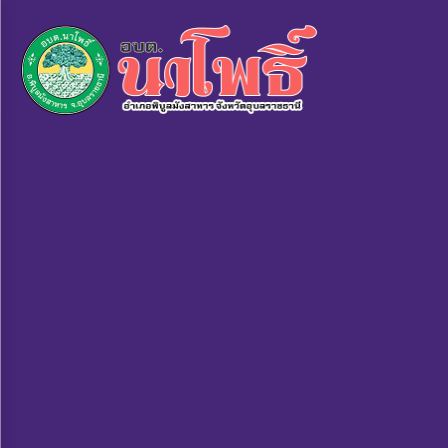
×
หน้า
close
หลัก
ข้อมูล
พื้น
ฐาน
บุคลากร
แผน
ยุทธศาสตร์
ข่าวสาร