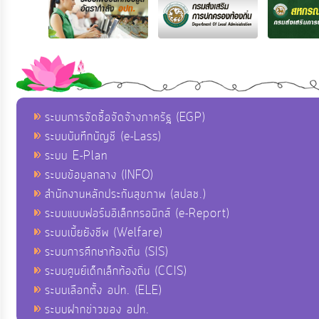
ระบบการจัดซื้อจัดจ้างภาครัฐ (EGP)
ระบบบันทึกบัญชี (e-Lass)
ระบบ E-Plan
ระบบข้อมูลกลาง (INFO)
สำนักงานหลักประกันสุขภาพ (สปสช.)
ระบบแบบฟอร์มอิเล็กทรอนิกส์ (e-Report)
ระบบเบี้ยยังชีพ (Welfare)
ระบบการศึกษาท้องถิ่น (SIS)
ระบบศูนย์เด็กเล็กท้องถิ่น (CCIS)
ระบบเลือกตั้ง อปท. (ELE)
ระบบฝากข่าวของ อปท.