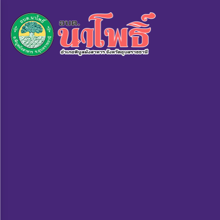
×
หน้า
close
หลัก
ข้อมูล
พื้น
ฐาน
บุคลากร
แผน
ยุทธศาสตร์
ข่าวสาร