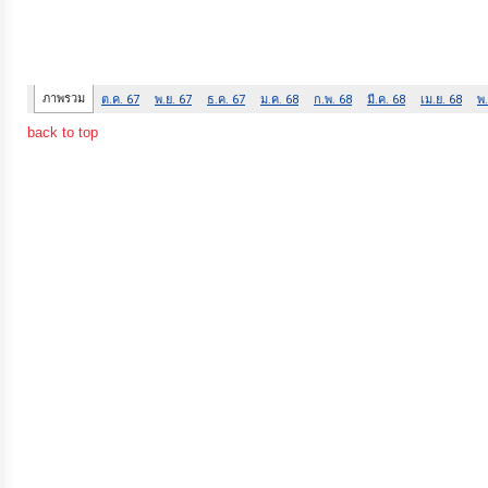
การ
เงิน
การ
back to top
คลัง
แผนการ
ป้องกัน
การ
ทุจริต
การ
ดำเนิน
การ
เพื่อ