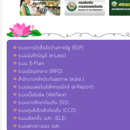
ระบบการจัดซื้อจัดจ้างภาครัฐ (EGP)
ระบบบันทึกบัญชี (e-Lass)
ระบบ E-Plan
ระบบข้อมูลกลาง (INFO)
สำนักงานหลักประกันสุขภาพ (สปสช.)
ระบบแบบฟอร์มอิเล็กทรอนิกส์ (e-Report)
ระบบเบี้ยยังชีพ (Welfare)
ระบบการศึกษาท้องถิ่น (SIS)
ระบบศูนย์เด็กเล็กท้องถิ่น (CCIS)
ระบบเลือกตั้ง อปท. (ELE)
ระบบฝากข่าวของ อปท.