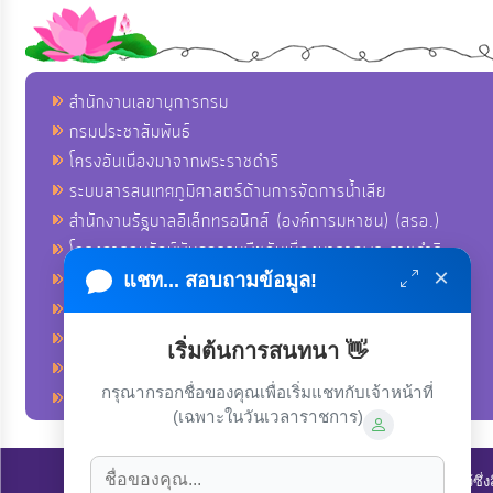
สำนักงานเลขานุการกรม
กรมประชาสัมพันธ์
โครงอันเนื่องมาจากพระราชดำริ
ระบบสารสนเทศภูมิศาสตร์ด้านการจัดการน้ำเสีย
สำนักงานรัฐบาลอิเล็กทรอนิกส์ (องค์การมหาชน) (สรอ.)
โครงการอนุรักษ์พันธุกรรมพืชอันเนื่องมาจากพระราชดำริ
×
คลังข่าวมหาไทย
แชท... สอบถามข้อมูล!
คู่มือตาม พ.ร.บ.อำนวยความสดวกฯ
ฐานข้อมูลหน่วยงานภาครัฐ (INFO)
เริ่มต้นการสนทนา 👋
ศูนย์คุ้มครองผู้ใช้บริการทางการเงิน ศคง.
กรุณากรอกชื่อของคุณเพื่อเริ่มแชทกับเจ้าหน้าที่
ศูนย์อำนวยการบริหารจังหวัดชายแดนภาคใต้ ศอ.บต.
(เฉพาะในวันเวลาราชการ)
ลิขสิทธิ์ © 2022-2023 องค์การบริหารส่วนตำบลนาโพธิ์. ขอสงวนไว้ซึ่ง