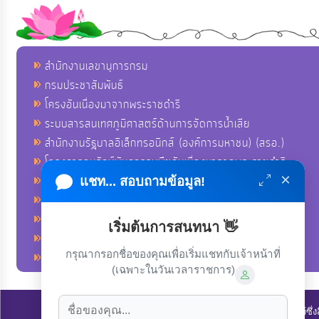
สำนักงานเลขานุการกรม
กรมประชาสัมพันธ์
โครงอันเนื่องมาจากพระราชดำริ
ระบบสารสนเทศภูมิศาสตร์ด้านการจัดการน้ำเสีย
สำนักงานรัฐบาลอิเล็กทรอนิกส์ (องค์การมหาชน) (สรอ.)
โครงการอนุรักษ์พันธุกรรมพืชอันเนื่องมาจากพระราชดำริ
×
คลังข่าวมหาไทย
แชท... สอบถามข้อมูล!
คู่มือตาม พ.ร.บ.อำนวยความสดวกฯ
ฐานข้อมูลหน่วยงานภาครัฐ (INFO)
เริ่มต้นการสนทนา 👋
ศูนย์คุ้มครองผู้ใช้บริการทางการเงิน ศคง.
กรุณากรอกชื่อของคุณเพื่อเริ่มแชทกับเจ้าหน้าที่
ศูนย์อำนวยการบริหารจังหวัดชายแดนภาคใต้ ศอ.บต.
(เฉพาะในวันเวลาราชการ)
ลิขสิทธิ์ © 2022-2023 องค์การบริหารส่วนตำบลนาโพธิ์. ขอสงวนไว้ซึ่ง