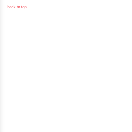
จัดการ
back to top
ความ
รู้
การ
ดำเนิน
งาน
การ
ให้
บริการ
แผนการ
ใช้
จ่าย
งบ