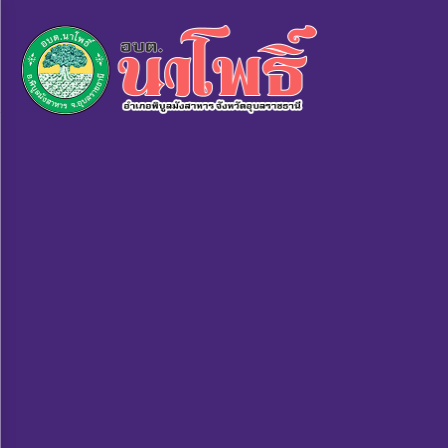
×
หน้า
close
หลัก
ข้อมูล
พื้น
ฐาน
บุคลากร
แผน
ยุทธศาสตร์
ข่าวสาร