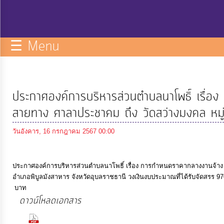
กิจการ
สภา
☰ Menu
บริการ
ข้อมูล
ประกาศองค์การบริหารส่วนตำบลนาโพธิ์ เรื่อ
ITA
สายทาง ศาลาประชาคม ถึง วัดสว่างมงคล หมู่
วันอังคาร, 16 กรกฎาคม 2567 00:00
e-
Service
ประกาศองค์การบริหารส่วนตำบลนาโพธิ์ เรื่อง การกำหนดราคากลางงานจ้าง ว
อำเภอพิบูลมังสาหาร จังหวัดอุบลราชธานี วงเงินงบประมาณที่ได้รับจัดสรร 
Q&A
บาท
ดาวน์โหลดเอกสาร
การ
(2156 Downloads)