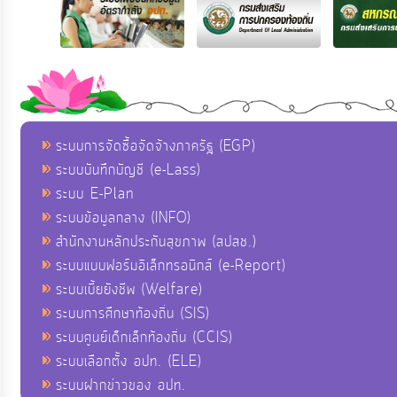
ระบบการจัดซื้อจัดจ้างภาครัฐ (EGP)
ระบบบันทึกบัญชี (e-Lass)
ระบบ E-Plan
ระบบข้อมูลกลาง (INFO)
สำนักงานหลักประกันสุขภาพ (สปสช.)
ระบบแบบฟอร์มอิเล็กทรอนิกส์ (e-Report)
ระบบเบี้ยยังชีพ (Welfare)
ระบบการศึกษาท้องถิ่น (SIS)
ระบบศูนย์เด็กเล็กท้องถิ่น (CCIS)
ระบบเลือกตั้ง อปท. (ELE)
ระบบฝากข่าวของ อปท.