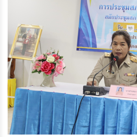
จัดการ
ความ
รู้
การ
ดำเนิน
งาน
การ
ให้
บริการ
แผนการ
ใช้
จ่าย
งบ