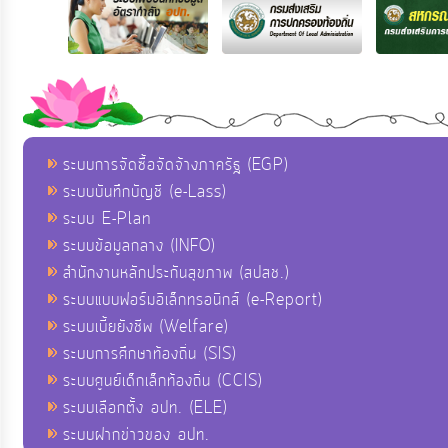
ระบบการจัดซื้อจัดจ้างภาครัฐ (EGP)
ระบบบันทึกบัญชี (e-Lass)
ระบบ E-Plan
ระบบข้อมูลกลาง (INFO)
สำนักงานหลักประกันสุขภาพ (สปสช.)
ระบบแบบฟอร์มอิเล็กทรอนิกส์ (e-Report)
ระบบเบี้ยยังชีพ (Welfare)
ระบบการศึกษาท้องถิ่น (SIS)
ระบบศูนย์เด็กเล็กท้องถิ่น (CCIS)
ระบบเลือกตั้ง อปท. (ELE)
ระบบฝากข่าวของ อปท.