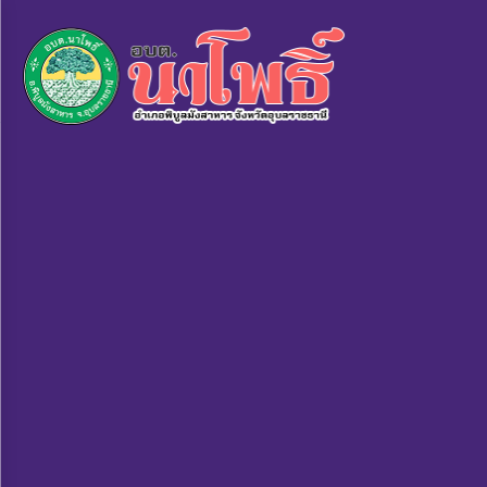
×
หน้า
close
หลัก
ข้อมูล
พื้น
ฐาน
บุคลากร
แผน
ยุทธศาสตร์
ข่าวสาร