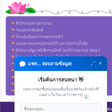
สำนักงานเลขานุการกรม
กรมประชาสัมพันธ์
โครงอันเนื่องมาจากพระราชดำริ
ระบบสารสนเทศภูมิศาสตร์ด้านการจัดการน้ำเสีย
สำนักงานรัฐบาลอิเล็กทรอนิกส์ (องค์การมหาชน) (สรอ.)
โครงการอนุรักษ์พันธุกรรมพืชอันเนื่องมาจากพระราชดำริ
×
คลังข่าวมหาไทย
แชท... สอบถามข้อมูล!
คู่มือตาม พ.ร.บ.อำนวยความสดวกฯ
ฐานข้อมูลหน่วยงานภาครัฐ (INFO)
เริ่มต้นการสนทนา 👋
ศูนย์คุ้มครองผู้ใช้บริการทางการเงิน ศคง.
กรุณากรอกชื่อของคุณเพื่อเริ่มแชทกับเจ้าหน้าที่
ศูนย์อำนวยการบริหารจังหวัดชายแดนภาคใต้ ศอ.บต.
(เฉพาะในวันเวลาราชการ)
ลิขสิทธิ์ © 2022-2023 องค์การบริหารส่วนตำบลนาโพธิ์. ขอสงวนไว้ซึ่ง