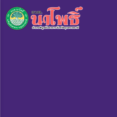
×
หน้า
close
หลัก
ข้อมูล
พื้น
ฐาน
บุคลากร
แผน
ยุทธศาสตร์
ข่าวสาร