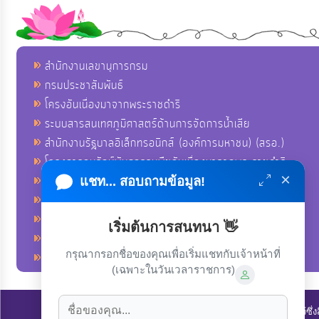
สำนักงานเลขานุการกรม
กรมประชาสัมพันธ์
โครงอันเนื่องมาจากพระราชดำริ
ระบบสารสนเทศภูมิศาสตร์ด้านการจัดการน้ำเสีย
สำนักงานรัฐบาลอิเล็กทรอนิกส์ (องค์การมหาชน) (สรอ.)
โครงการอนุรักษ์พันธุกรรมพืชอันเนื่องมาจากพระราชดำริ
×
คลังข่าวมหาไทย
แชท... สอบถามข้อมูล!
คู่มือตาม พ.ร.บ.อำนวยความสดวกฯ
ฐานข้อมูลหน่วยงานภาครัฐ (INFO)
เริ่มต้นการสนทนา 👋
ศูนย์คุ้มครองผู้ใช้บริการทางการเงิน ศคง.
กรุณากรอกชื่อของคุณเพื่อเริ่มแชทกับเจ้าหน้าที่
ศูนย์อำนวยการบริหารจังหวัดชายแดนภาคใต้ ศอ.บต.
(เฉพาะในวันเวลาราชการ)
ลิขสิทธิ์ © 2022-2023 องค์การบริหารส่วนตำบลนาโพธิ์. ขอสงวนไว้ซึ่ง