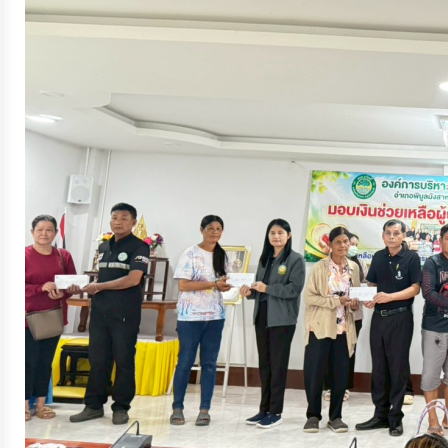
จัดการ
ความ
รู้
การ
ดำเนิน
งาน
การ
ให้
บริการ
แผนการ
ใช้
จ่าย
งบ