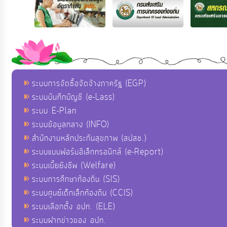
ระบบการจัดซื้อจัดจ้างภาครัฐ (EGP)
ระบบบันทึกบัญชี (e-Lass)
ระบบ E-Plan
ระบบข้อมูลกลาง (INFO)
สำนักงานหลักประกันสุขภาพ (สปสช.)
ระบบแบบฟอร์มอิเล็กทรอนิกส์ (e-Report)
ระบบเบี้ยยังชีพ (Welfare)
ระบบการศึกษาท้องถิ่น (SIS)
ระบบศูนย์เด็กเล็กท้องถิ่น (CCIS)
ระบบเลือกตั้ง อปท. (ELE)
ระบบฝากข่าวของ อปท.