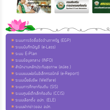
ระบบการจัดซื้อจัดจ้างภาครัฐ (EGP)
ระบบบันทึกบัญชี (e-Lass)
ระบบ E-Plan
ระบบข้อมูลกลาง (INFO)
สำนักงานหลักประกันสุขภาพ (สปสช.)
ระบบแบบฟอร์มอิเล็กทรอนิกส์ (e-Report)
ระบบเบี้ยยังชีพ (Welfare)
ระบบการศึกษาท้องถิ่น (SIS)
ระบบศูนย์เด็กเล็กท้องถิ่น (CCIS)
ระบบเลือกตั้ง อปท. (ELE)
ระบบฝากข่าวของ อปท.