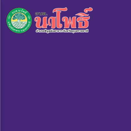
×
หน้า
close
หลัก
ข้อมูล
พื้น
ฐาน
บุคลากร
แผน
ยุทธศาสตร์
ข่าวสาร