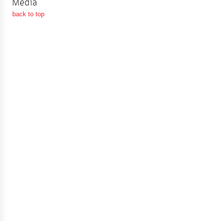
Media
จัดการ
back to top
ความ
รู้
การ
ดำเนิน
งาน
การ
ให้
บริการ
แผนการ
ใช้
จ่าย
งบ