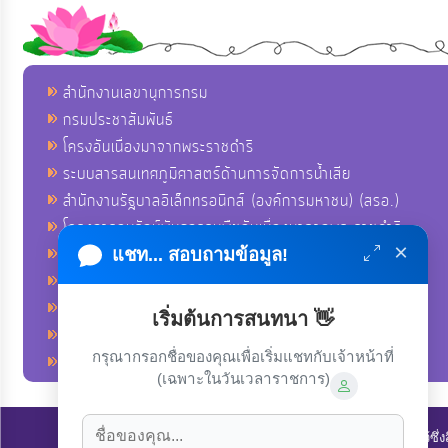
สำนักงานเลขานุการกรม
กรมประชาสัมพันธ์
โครงอันเนื่องมาจากพระราชดำริ
ระบบสารสนเทศภูมิศาสตร์ด้านการจัดการน้ำเสีย
สำนักงานรัฐบาลอิเล็กทรอนิกส์ (องค์การมหาชน) (สรอ.)
โครงการอนุรักษ์พันธุกรรมพืชอันเนื่องมาจากพระราชดำริ
×
คลังข่าวมหาไทย
แชท... สอบถามข้อมูล!
คู่มือตาม พ.ร.บ.อำนวยความสดวกฯ
ฐานข้อมูลหน่วยงานภาครัฐ (INFO)
เริ่มต้นการสนทนา 👋
ศูนย์คุ้มครองผู้ใช้บริการทางการเงิน ศคง.
กรุณากรอกชื่อของคุณเพื่อเริ่มแชทกับเจ้าหน้าที่
ศูนย์อำนวยการบริหารจังหวัดชายแดนภาคใต้ ศอ.บต.
(เฉพาะในวันเวลาราชการ)
ลิขสิทธิ์ © 2022-2023 องค์การบริหารส่วนตำบลนาโพธิ์. ขอสงวนไว้ซึ่ง