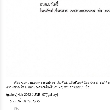
การ
เงิน
การ
คลัง
แผนการ
ป้องกัน
การ
ทุจริต
เรื่อง ขอความอนุเคราะห์ประชาสัมพันธ์ แจ้งเตือนพี่น้อง ประชาชนให้ระมัดร
การ
ธรรมชาติ ให้ระมัดระวังสัตว์เลี้ยงไปกินหญ้าที่มีสารเคมีปนเปื้อน
ดำเนิน
{gallery}Nok-2022-JUNE--07{/gallery}
การ
ดาวน์โหลดเอกสาร
เพื่อ
(94 Downloads)