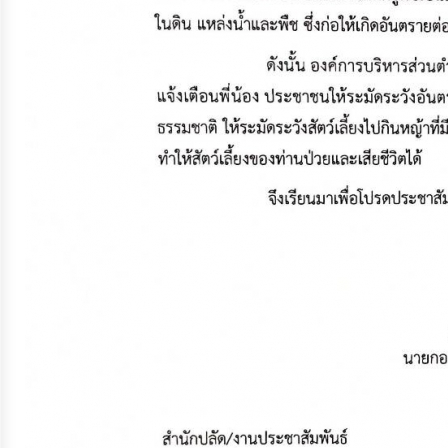
ประมาณ
ประจำ
ปี
การ
บริหาร
และ
พัฒนา
ทรัพยากร
บุคคล
การ
จัด
ซื้อ
จัด
จ้าง