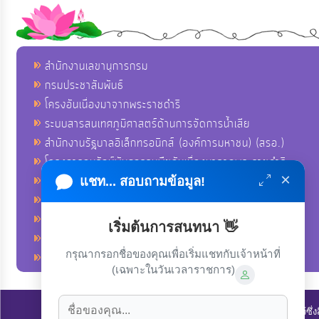
สำนักงานเลขานุการกรม
กรมประชาสัมพันธ์
โครงอันเนื่องมาจากพระราชดำริ
ระบบสารสนเทศภูมิศาสตร์ด้านการจัดการน้ำเสีย
สำนักงานรัฐบาลอิเล็กทรอนิกส์ (องค์การมหาชน) (สรอ.)
โครงการอนุรักษ์พันธุกรรมพืชอันเนื่องมาจากพระราชดำริ
×
คลังข่าวมหาไทย
แชท... สอบถามข้อมูล!
คู่มือตาม พ.ร.บ.อำนวยความสดวกฯ
ฐานข้อมูลหน่วยงานภาครัฐ (INFO)
เริ่มต้นการสนทนา 👋
ศูนย์คุ้มครองผู้ใช้บริการทางการเงิน ศคง.
กรุณากรอกชื่อของคุณเพื่อเริ่มแชทกับเจ้าหน้าที่
ศูนย์อำนวยการบริหารจังหวัดชายแดนภาคใต้ ศอ.บต.
(เฉพาะในวันเวลาราชการ)
ลิขสิทธิ์ © 2022-2023 องค์การบริหารส่วนตำบลนาโพธิ์. ขอสงวนไว้ซึ่ง