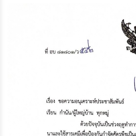
จัดการ
ความ
รู้
การ
ดำเนิน
งาน
การ
ให้
บริการ
แผนการ
ใช้
จ่าย
งบ