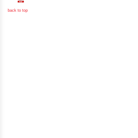
ป้องกัน
การ
back to top
ทุจริต
มาตรการ
ภายใน
ป้องกัน
การ
ทุจริต
การ
ส่ง
เสริม
ความ
โปร่งใส