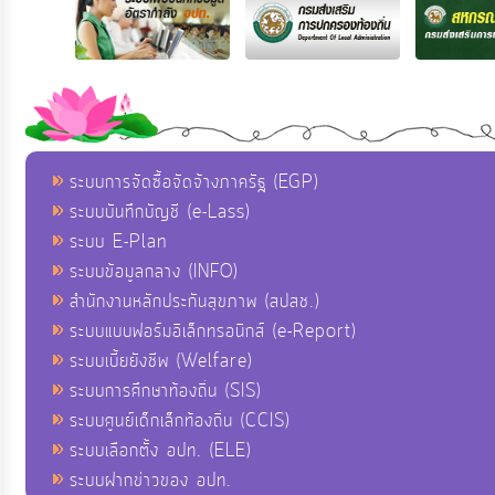
ระบบการจัดซื้อจัดจ้างภาครัฐ (EGP)
ระบบบันทึกบัญชี (e-Lass)
ระบบ E-Plan
ระบบข้อมูลกลาง (INFO)
สำนักงานหลักประกันสุขภาพ (สปสช.)
ระบบแบบฟอร์มอิเล็กทรอนิกส์ (e-Report)
ระบบเบี้ยยังชีพ (Welfare)
ระบบการศึกษาท้องถิ่น (SIS)
ระบบศูนย์เด็กเล็กท้องถิ่น (CCIS)
ระบบเลือกตั้ง อปท. (ELE)
ระบบฝากข่าวของ อปท.