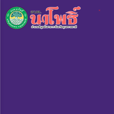
×
×
×
หน้า
close
หลัก
ข้อมูล
พื้น
ฐาน
บุคลากร
แผน
ยุทธศาสตร์
ข่าวสาร