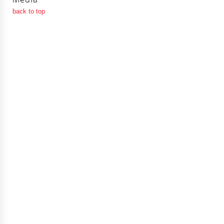
จัดการ
back to top
ความ
รู้
การ
ดำเนิน
งาน
การ
ให้
บริการ
แผนการ
ใช้
จ่าย
งบ