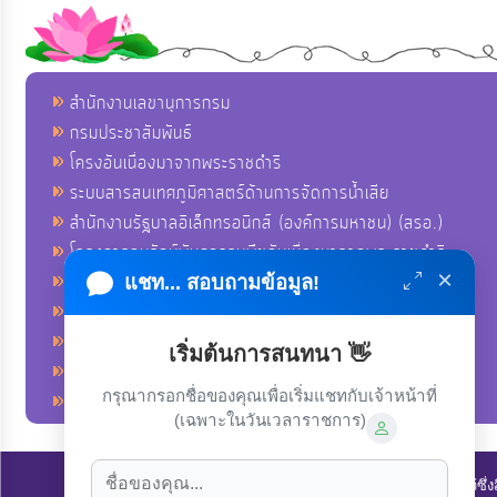
สำนักงานเลขานุการกรม
กรมประชาสัมพันธ์
โครงอันเนื่องมาจากพระราชดำริ
ระบบสารสนเทศภูมิศาสตร์ด้านการจัดการน้ำเสีย
สำนักงานรัฐบาลอิเล็กทรอนิกส์ (องค์การมหาชน) (สรอ.)
โครงการอนุรักษ์พันธุกรรมพืชอันเนื่องมาจากพระราชดำริ
×
คลังข่าวมหาไทย
แชท... สอบถามข้อมูล!
คู่มือตาม พ.ร.บ.อำนวยความสดวกฯ
ฐานข้อมูลหน่วยงานภาครัฐ (INFO)
เริ่มต้นการสนทนา 👋
ศูนย์คุ้มครองผู้ใช้บริการทางการเงิน ศคง.
กรุณากรอกชื่อของคุณเพื่อเริ่มแชทกับเจ้าหน้าที่
ศูนย์อำนวยการบริหารจังหวัดชายแดนภาคใต้ ศอ.บต.
(เฉพาะในวันเวลาราชการ)
ลิขสิทธิ์ © 2022-2023 องค์การบริหารส่วนตำบลนาโพธิ์. ขอสงวนไว้ซึ่ง