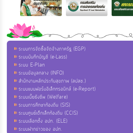
ระบบการจัดซื้อจัดจ้างภาครัฐ (EGP)
ระบบบันทึกบัญชี (e-Lass)
ระบบ E-Plan
ระบบข้อมูลกลาง (INFO)
สำนักงานหลักประกันสุขภาพ (สปสช.)
ระบบแบบฟอร์มอิเล็กทรอนิกส์ (e-Report)
ระบบเบี้ยยังชีพ (Welfare)
ระบบการศึกษาท้องถิ่น (SIS)
ระบบศูนย์เด็กเล็กท้องถิ่น (CCIS)
ระบบเลือกตั้ง อปท. (ELE)
ระบบฝากข่าวของ อปท.