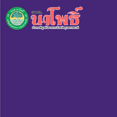
×
หน้า
close
หลัก
ข้อมูล
พื้น
ฐาน
บุคลากร
แผน
ยุทธศาสตร์
ข่าวสาร