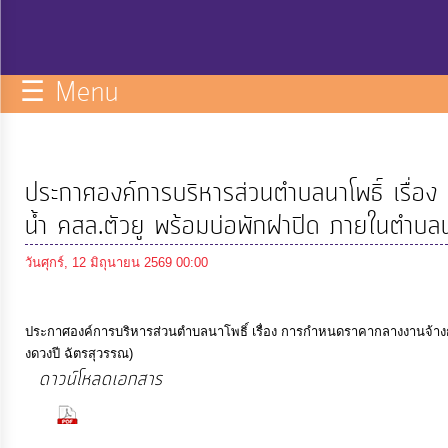
กิจการ
สภา
☰ Menu
บริการ
ข้อมูล
ประกาศองค์การบริหารส่วนตำบลนาโพธิ์ เรื่อ
ITA
น้ำ คสล.ตัวยู พร้อมบ่อพักฝาปิด ภายในตำบลน
วันศุกร์, 12 มิถุนายน 2569 00:00
e-
Service
ประกาศองค์การบริหารส่วนตำบลนาโพธิ์ เรื่อง การกำหนดราคากลางงานจ้างก่
งดวงปี ฉัตรสุวรรณ)
Q&A
ดาวน์โหลดเอกสาร
(27 Downloads)
การ