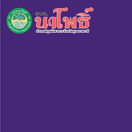
×
หน้า
close
หลัก
ข้อมูล
พื้น
ฐาน
บุคลากร
แผน
ยุทธศาสตร์
ข่าวสาร