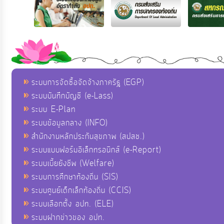
ระบบการจัดซื้อจัดจ้างภาครัฐ (EGP)
ระบบบันทึกบัญชี (e-Lass)
ระบบ E-Plan
ระบบข้อมูลกลาง (INFO)
สำนักงานหลักประกันสุขภาพ (สปสช.)
ระบบแบบฟอร์มอิเล็กทรอนิกส์ (e-Report)
ระบบเบี้ยยังชีพ (Welfare)
ระบบการศึกษาท้องถิ่น (SIS)
ระบบศูนย์เด็กเล็กท้องถิ่น (CCIS)
ระบบเลือกตั้ง อปท. (ELE)
ระบบฝากข่าวของ อปท.