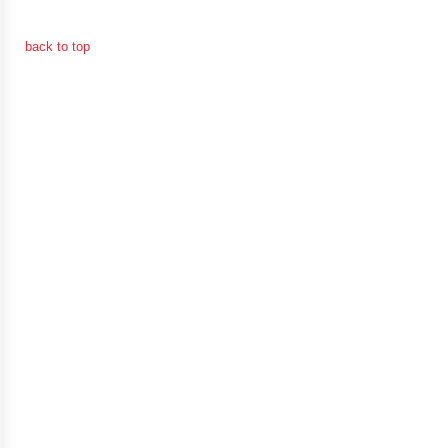
back to top
การ
เงิน
การ
คลัง
แผนการ
ป้องกัน
การ
ทุจริต
การ
ดำเนิน
การ
เพื่อ