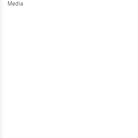
จัดการ
Media
ความ
รู้
การ
ดำเนิน
งาน
การ
ให้
บริการ
แผนการ
ใช้
จ่าย
งบ