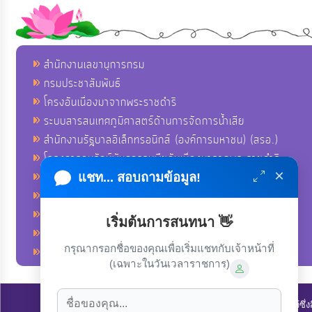
สำนักงานเลขานุการกรม
กรมประชาสัมพันธ์
โครงอันเนื่องมาจากพระราชดำริ
ระบบสารสนเทศภูมิศาสตร์ด้านการจัดการน้ำเสีย
สำนักงานรัฐบาลอิเล็กทรอนิกส์ (องค์การมหาชน) (สรอ.)
โครงการอนุรักษ์พันธุกรรมพืชอันเนื่องมาจากพระราชดำริ
×
คลังข่าวมหาไทย
แชท... สอบถามข้อมูล!
คู่มือตาม พ.ร.บ.อำนวยความสดวกฯ
ฐานข้อมูลหน่วยงานภาครัฐ (INFO)
เริ่มต้นการสนทนา 👋
ศูนย์คุ้มครองผู้ใช้บริการทางการเงิน ศคง.
กรุณากรอกชื่อของคุณเพื่อเริ่มแชทกับเจ้าหน้าที่
ศูนย์อำนวยการบริหารจังหวัดชายแดนภาคใต้ ศอ.บต.
(เฉพาะในวันเวลาราชการ)
ลิขสิทธิ์ © 2022-2023 องค์การบริหารส่วนตำบลนาโพธิ์. ขอสงวนไว้ซึ่ง