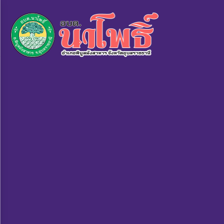
×
หน้า
close
หลัก
ข้อมูล
พื้น
ฐาน
บุคลากร
แผน
ยุทธศาสตร์
ข่าวสาร