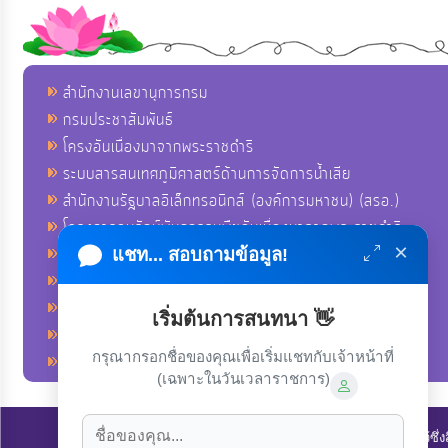
สำนักงานเลขานุการกรม
กรมประชาสัมพันธ์
โครงอันเนื่องมาจากพระราชดำริ
ระบบสารสนเทศภูมิศาสตร์ด้านการจัดการน้ำเสีย
สำนักงานรัฐบาลอิเล็กทรอนิกส์ (องค์การมหาชน) (สรอ.)
โครงการอนุรักษ์พันธุกรรมพืชอันเนื่องมาจากพระราชดำริ
×
คลังข่าวมหาไทย
แชท... สอบถามข้อมูล!
คู่มือตาม พ.ร.บ.อำนวยความสดวกฯ
ฐานข้อมูลหน่วยงานภาครัฐ (INFO)
เริ่มต้นการสนทนา 👋
ศูนย์คุ้มครองผู้ใช้บริการทางการเงิน ศคง.
กรุณากรอกชื่อของคุณเพื่อเริ่มแชทกับเจ้าหน้าที่
ศูนย์อำนวยการบริหารจังหวัดชายแดนภาคใต้ ศอ.บต.
(เฉพาะในวันเวลาราชการ)
ลิขสิทธิ์ © 2022-2023 องค์การบริหารส่วนตำบลนาโพธิ์. ขอสงวนไว้ซึ่ง