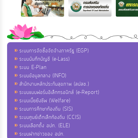
ระบบการจัดซื้อจัดจ้างภาครัฐ (EGP)
ระบบบันทึกบัญชี (e-Lass)
ระบบ E-Plan
ระบบข้อมูลกลาง (INFO)
สำนักงานหลักประกันสุขภาพ (สปสช.)
ระบบแบบฟอร์มอิเล็กทรอนิกส์ (e-Report)
ระบบเบี้ยยังชีพ (Welfare)
ระบบการศึกษาท้องถิ่น (SIS)
ระบบศูนย์เด็กเล็กท้องถิ่น (CCIS)
ระบบเลือกตั้ง อปท. (ELE)
ระบบฝากข่าวของ อปท.