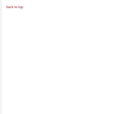
back to top
การ
เงิน
การ
คลัง
แผนการ
ป้องกัน
การ
ทุจริต
การ
ดำเนิน
การ
เพื่อ