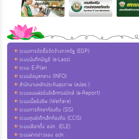
ระบบการจัดซื้อจัดจ้างภาครัฐ (EGP)
ระบบบันทึกบัญชี (e-Lass)
ระบบ E-Plan
ระบบข้อมูลกลาง (INFO)
สำนักงานหลักประกันสุขภาพ (สปสช.)
ระบบแบบฟอร์มอิเล็กทรอนิกส์ (e-Report)
ระบบเบี้ยยังชีพ (Welfare)
ระบบการศึกษาท้องถิ่น (SIS)
ระบบศูนย์เด็กเล็กท้องถิ่น (CCIS)
ระบบเลือกตั้ง อปท. (ELE)
ระบบฝากข่าวของ อปท.