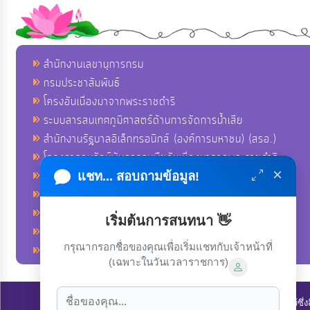
สำนักงานเลขานุการกรม
กรมประชาสัมพันธ์
โครงอันเนื่องมาจากพระราชดำริ
ระบบสารสนเทศภูมิศาสตร์ด้านการจัดการน้ำเสีย
สำนักงานรัฐบาลอิเล็กทรอนิกส์ (องค์การมหาชน) (สรอ.)
โครงการอนุรักษ์พันธุกรรมพืชอันเนื่องมาจากพระราชดำริ
×
คลังข่าวมหาไทย
แชท... สอบถามข้อมูล!
คู่มือตาม พ.ร.บ.อำนวยความสดวกฯ
ฐานข้อมูลหน่วยงานภาครัฐ (INFO)
เริ่มต้นการสนทนา 👋
ศูนย์คุ้มครองผู้ใช้บริการทางการเงิน ศคง.
กรุณากรอกชื่อของคุณเพื่อเริ่มแชทกับเจ้าหน้าที่
ศูนย์อำนวยการบริหารจังหวัดชายแดนภาคใต้ ศอ.บต.
(เฉพาะในวันเวลาราชการ)
ลิขสิทธิ์ © 2022-2023 องค์การบริหารส่วนตำบลนาโพธิ์. ขอสงวนไว้ซึ่ง