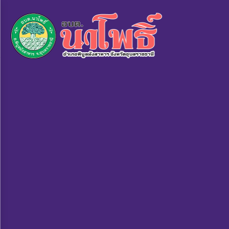
×
หน้า
close
หลัก
ข้อมูล
พื้น
ฐาน
บุคลากร
แผน
ยุทธศาสตร์
ข่าวสาร