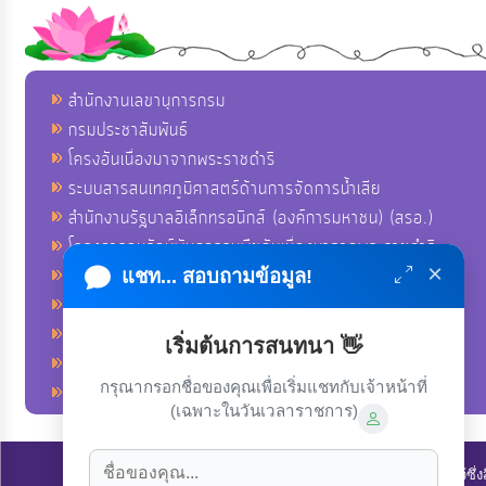
สำนักงานเลขานุการกรม
กรมประชาสัมพันธ์
โครงอันเนื่องมาจากพระราชดำริ
ระบบสารสนเทศภูมิศาสตร์ด้านการจัดการน้ำเสีย
สำนักงานรัฐบาลอิเล็กทรอนิกส์ (องค์การมหาชน) (สรอ.)
โครงการอนุรักษ์พันธุกรรมพืชอันเนื่องมาจากพระราชดำริ
×
คลังข่าวมหาไทย
แชท... สอบถามข้อมูล!
คู่มือตาม พ.ร.บ.อำนวยความสดวกฯ
ฐานข้อมูลหน่วยงานภาครัฐ (INFO)
เริ่มต้นการสนทนา 👋
ศูนย์คุ้มครองผู้ใช้บริการทางการเงิน ศคง.
กรุณากรอกชื่อของคุณเพื่อเริ่มแชทกับเจ้าหน้าที่
ศูนย์อำนวยการบริหารจังหวัดชายแดนภาคใต้ ศอ.บต.
(เฉพาะในวันเวลาราชการ)
ลิขสิทธิ์ © 2022-2023 องค์การบริหารส่วนตำบลนาโพธิ์. ขอสงวนไว้ซึ่ง