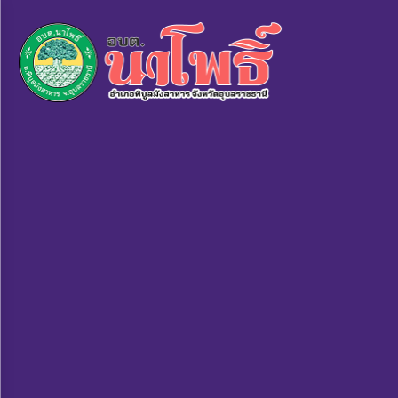
×
หน้า
close
หลัก
ข้อมูล
พื้น
ฐาน
บุคลากร
แผน
ยุทธศาสตร์
ข่าวสาร