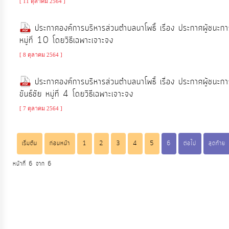
[ 11 ตุลาคม 2564 ]
จัดการ
ความ
ประกาศองค์การบริหารส่วนตำบลนาโพธิ์ เรื่อง ประกาศผู้
รู้
หมู่ที่ 10 โดยวิธีเฉพาะเจาะจง
[ 8 ตุลาคม 2564 ]
การ
ดำเนิน
ประกาศองค์การบริหารส่วนตำบลนาโพธิ์ เรื่อง ประกาศผู้ชนะกา
งาน
ขันธ์ชัย หมู่ที่ 4 โดยวิธีเฉพาะเจาะจง
[ 7 ตุลาคม 2564 ]
การ
ให้
เริ่มต้น
ก่อนหน้า
1
2
3
4
5
6
ต่อไป
สุดท้าย
บริการ
หน้าที่ 6 จาก 6
แผนการ
ใช้
จ่าย
งบ