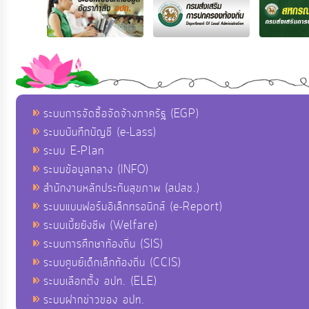
ระบบการจัดซื้อจัดจ้างภาครัฐ (EGP)
ระบบบันทึกบัญชี (e-Lass)
ระบบ E-Plan
ระบบข้อมูลกลาง (INFO)
สำนักงานหลักประกันสุขภาพ (สปสช.)
ระบบแบบฟอร์มอิเล็กทรอนิกส์ (e-Report)
ระบบเบี้ยยังชีพ (Welfare)
ระบบการศึกษาท้องถิ่น (SIS)
ระบบศูนย์เด็กเล็กท้องถิ่น (CCIS)
ระบบเลือกตั้ง อปท. (ELE)
ระบบฝากข่าวของ อปท.